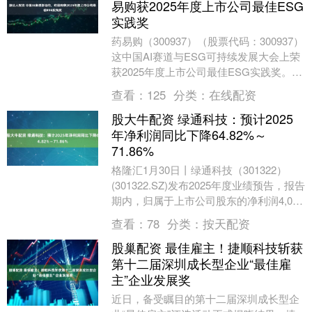
易购获2025年度上市公司最佳ESG
实践奖
药易购（300937）（股票代码：300937）
这中国AI赛道与ESG可持续发展大会上荣
获2025年度上市公司最佳ESG实践奖。
2026年1月28日，四川合纵....
查看：
125
分类：
在线配资
股大牛配资 绿通科技：预计2025
年净利润同比下降64.82%～
71.86%
格隆汇1月30日丨绿通科技（301322）
(301322.SZ)发布2025年度业绩预告，报告
期内，归属于上市公司股东的净利润4,000
万元～5,000万元，同....
查看：
78
分类：
按天配资
股巢配资 最佳雇主！捷顺科技斩获
第十二届深圳成长型企业“最佳雇
主”企业发展奖
近日，备受瞩目的第十二届深圳成长型企