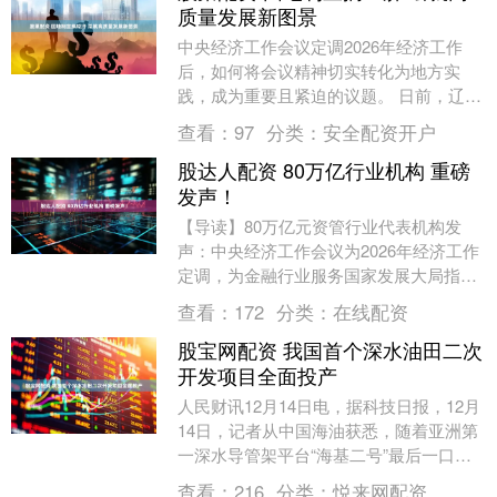
质量发展新图景
中央经济工作会议定调2026年经济工作
后，如何将会议精神切实转化为地方实
践，成为重要且紧迫的议题。 日前，辽
宁、湖南、山东、山西、上海等省(市)党
查看：
97
分类：
安全配资开户
委、政府主要负....
股达人配资 80万亿行业机构 重磅
发声！
【导读】80万亿元资管行业代表机构发
声：中央经济工作会议为2026年经济工作
定调，为金融行业服务国家发展大局指明
方向 中央经济工作会议12月10日至11日在
查看：
172
分类：
在线配资
北京....
股宝网配资 我国首个深水油田二次
开发项目全面投产
人民财讯12月14日电，据科技日报，12月
14日，记者从中国海油获悉，随着亚洲第
一深水导管架平台“海基二号”最后一口生
产井投用，我国首个深水油田——流花油
查看：
216
分类：
悦来网配资