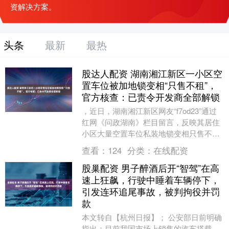
资解决方案。
头条
最新
最热
股达人配资 湖南湘江新区一小区空
置车位被加地锁变相“只售不租”，
官方核查：已责令开发商全部解锁
，近日，湖南湘江新区网友“f7od23”通过
红网《问政湖南》栏目留言，反映其居住
小区大量空置车位私装地锁变相只售不
租，还存在消防隐患，多次投诉未根治，
查看：
124
分类：
在线配资
恳请部门介....
股巢配资 男子醉酒后开“智驾”在高
速上狂飙，行驶中睡着车辆停下，
引发连环追尾事故，被判拘役并罚
款
本文转自【杭州日报】； 公安部日前明确
指出：目前我国市场上销售的汽车搭载