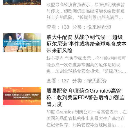
欧盟最高经济官员表示，尽管伊朗战事暂
时停火，但欧洲仍面临经济增长缓慢和通
胀上升的风险。 “长期前景仍然充满巨大
的不确定性，”欧盟经济专员Valdis
查看：
138
分类：
悦来网配资
Dombr....
股大牛配资 从战争到气候：“超级
厄尔尼诺”事件或将给全球粮食成本
带来新风险
核心要点 气象学家表示，今年晚些时候可
能形成一次强度异常偏高的厄尔尼诺现
象，加剧全球粮食安全担忧。“超级厄尔尼
诺” 出现的背景，是伊朗冲突已引发燃油
查看：
137
分类：
按天配资
与化肥价格飙....
股巢配资 印度药企Granules高管
称：收到美国FDA警告后将加强监
管力度
印度 Granules 制药公司一名高管表示，在
美国药品监管机构指出其最大生产基地存
在记录保存、污染管控等违规问题后，公