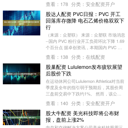
司正加强对生产厂区的监管，并推进文件
查看：
178
分类：
安全配资开户
数字....
股达人配资 PVC日报：PVC 开工
回落库存微降 电石乙烯价格双双下
行
（来源：众塑联） 来源：众塑联 市场消息
--国内 PVC 粉行业开工负荷环比下降 1.69
个百分点 据卓创资讯，本期国内 PVC 粉
整体开工负荷率 77.4....
查看：
138
分类：
在线配资
股巢配资 Lululemon发布疲软展望
后股价下跌
在运动休闲公司Lululemon Athletica对当前
季度及全年的指引弱于预期后，其股价周
三盘前交易中下跌约1%。 然而，该公司
第四季度的盈利和营收确实超出....
查看：
140
分类：
安全配资开户
股大牛配资 美光科技即将公布财
报，盘前上涨2%
内存和存储解决方案公司美光科技股周三