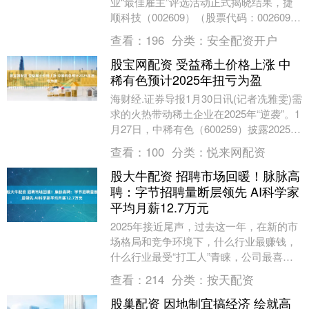
业“最佳雇主”评选活动正式揭晓结果，捷
顺科技（002609）（股票代码：002609）
凭借在企业管理机制、经营成果及雇主品
查看：
196
分类：
安全配资开户
牌....
股宝网配资 受益稀土价格上涨 中
稀有色预计2025年扭亏为盈
海财经.证券导报1月30日讯(记者冼雅雯)需
求的火热带动稀土企业在2025年“逆袭”。1
月27日，中稀有色（600259）披露2025年
度业绩预告，公司预计20....
查看：
100
分类：
悦来网配资
股大牛配资 招聘市场回暖！脉脉高
聘：字节招聘量断层领先 AI科学家
平均月薪12.7万元
2025年接近尾声，过去这一年，在新的市
场格局和竞争环境下，什么行业最赚钱，
什么行业最受“打工人”青睐，公司最喜欢
什么类型的员工？ 12月12日，职场社交平
查看：
214
分类：
按天配资
台脉....
股巢配资 因地制宜搞经济 绘就高