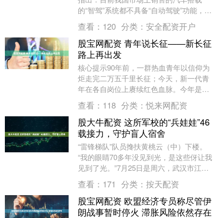
的“智驾”系统都不具备“自动驾驶”功能，驾
驶人始终是行车安全的第一责任人。但仍
查看：
120
分类：
安全配资开户
有驾驶人以....
股宝网配资 青年说长征——新长征
路上再出发
核心提示90年前，一群热血青年以信仰为
炬走完二万五千里长征；今天，新一代青
年在各自岗位上赓续红色血脉。今年是红
军长征胜利90周年，在八一建军节来临之
查看：
118
分类：
悦来网配资
际，本报推出....
股大牛配资 这所军校的“兵娃娃”46
载接力，守护盲人宿舍
“雷锋梯队”队员搀扶黄桃云（中）下楼。
“我的眼睛70多年没见到光，是这些伢让我
见到了光。”7月25日是周六，武汉市江岸
区二七街道支农社区盲人宿舍，79岁的盲
查看：
171
分类：
按天配资
人....
股宝网配资 欧盟经济专员称尽管伊
朗战事暂时停火 滞胀风险依然存在