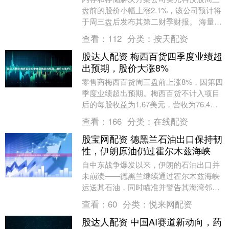
盘前的股价小幅上涨2.1%，该公司预计将
于周三盘后发布其第二财季财报。 海量资
讯、精准解读，尽在新浪财经APP 责任编
查看：
112
分类：
按天配资
辑：张....
股达人配资 梅西百货四季度业绩超
出预期，股价大涨8%
零售商梅西百货周三盘前上涨8%，因第四
季度业绩超出预期。梅西百货不计入项目
后的每股收益为1.67美元，营收为76.4亿
美元。伦敦证券交易所集团调查的分析师
查看：
166
分类：
在线配资
此前预....
股宝网配资 德黑兰石油出口保持韧
性，伊朗原油仍过霍尔木兹海峡
自中东战争爆发以来，伊朗的石油出口并
未崩溃——德黑兰继续通过霍尔木兹海峡
运送其石油，同时瞄准并警告其海湾邻
国，如果载有这些国家原油的船只试图穿
查看：
60
分类：
悦来网配资
越海峡，将会被炸毁....
股达人配资 中国AI赛道新动向，药