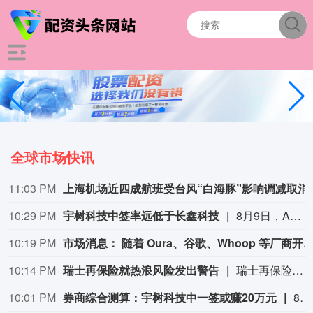
全球市场快讯
11:03 PM
上海机场近四成航
10:29 PM
宇树科技中签率远低于长鑫科技
8月9日，A股“人形机器人第一股”宇树科技8月10日将在科创板正式开启申购。考虑到宇树科技本次发行流通盘规模较小，又叠加“第一股”的题材光环，多家券商综合测算显示，其预计中签率在万分之二至万分之三之间，远低于长鑫科技0.47%的中签率水平。数据显示，2026年以来A股新股上市首日平均涨幅高达276.04%，若以此测算，中一签宇树科技账面盈利有望突破20万元；若对标年内科创板新股首日466.61%的平均涨幅，单签盈利可达35.18万元。 (21财经)
10:19 PM
市场消息： 随着 Oura、谷歌、Whoop 等厂商开启可穿戴设备新时代，苹果正考虑对 Apple Watch 进行重大调整。今年的机型将主要聚焦性能，以及健康、健身追踪功能的优化，会推出 Ultra 4 以及 Series 12 版本。重大产品
10:14 PM
瑞士再保险就热浪风险发出警告
瑞士再保险首席执行官贝格尔（Andreas Berger）在接受瑞士《周日新苏黎世报》（NZZ am Sonntag）采访时表示：”热浪及其相关死亡人数的风险被低估了。”他补充说：”我们需要提高对由此产生的危险的认识。”贝格尔是在瑞士再保险公布2026年上半年净利润增长9%之后发表上述言论的，他表示现在断言超额死亡率将如何影响这家总部位于苏黎世的公司的财务数据还为时过早。
10:01 PM
券商综合测算：宇树科技中一签或赚20万元
8月10日，A股“人形机器人第一股”宇树科技（688836.SH）将在科创板正式开启申购。考虑到宇树科技本次发行流通盘规模较小，又叠加“第一股”的题材光环，多家券商综合测算显示，其预计中签率在万分之二至万分之三之间，远低于长鑫科技0.47%的中签率水平。数据显示，2026年以来A股新股上市首日平均涨幅高达276.04%，若以此测算，中一签宇树科技账面盈利有望突破20万元；若对标年内科创板新股首日466.61%的平均涨幅，单签盈利可达35.18万元。（21世纪经济报道）