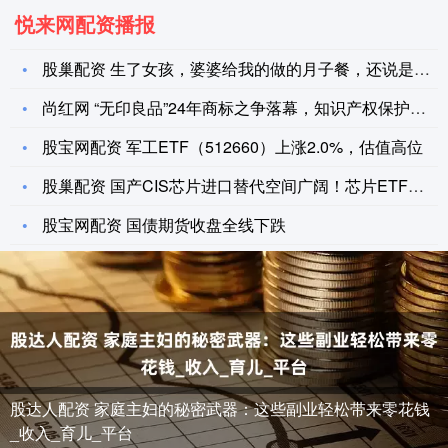
悦来网配资播报
股巢配资 生了女孩，婆婆给我的做的月子餐，还说是对身体好，你
尚红网 “无印良品”24年商标之争落幕，知识产权保护助力民
股宝网配资 军工ETF（512660）上涨2.0%，估值高位
股巢配资 国产CIS芯片进口替代空间广阔！芯片ETF上涨0.
股宝网配资 国债期货收盘全线下跌
股达人配资 家庭主妇的秘密武器：这些副业轻松带来零花钱
_收入_育儿_平台