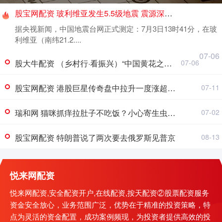
股宝网配资 玻利维亚发生5.5级地震 震源深度160公里
据央视新闻，中国地震台网正式测定：7月3日13时41分，在玻
利维亚（南纬21.2....
07-06
股大牛配资 （乡村行·看振兴）“中国黄花之乡”：小小黄花如何撬动乡村大发展
07-06
股宝网配资 港股巨星传奇盘中拉升一度涨超36%
07-11
瑞和网 猫咪抓痒拉肚子不吃饭？小心寄生虫作怪！3招让它健康
07-02
股宝网配资 特朗普说了两次要去俄罗斯见普京
08-13
悦来网配资
悦来网配资,安全配资开户,在线配资,按天配资②股票配资服务
资金安全放心，业务范围广泛，优势在于精准的投资策略，特
点为灵活的资金配置，成功案例频现，为投资者提供高效的投